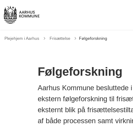
Tilbage til
Plejehjem i Aarhus
Frisættelse
Følgeforskning
Følgeforskning
Aarhus Kommune besluttede i d
ekstern følgeforskning til frisæ
eksternt blik på frisættelsest
af både processen samt virkni