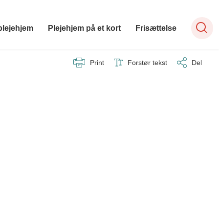
plejehjem
Plejehjem på et kort
Frisættelse
Print
Forstør tekst
Del