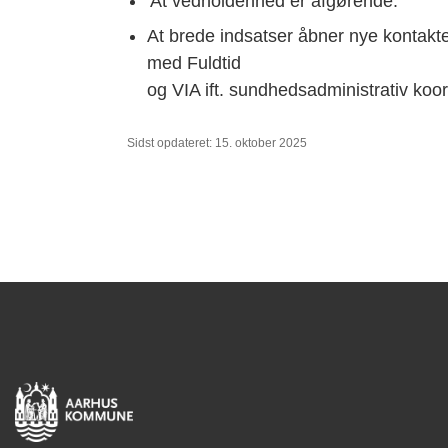
'At vedholdenhed er afgørende.
At brede indsatser åbner nye kontakte
med Fuldtid
og VIA ift. sundhedsadministrativ koo
Sidst opdateret: 15. oktober 2025