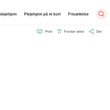
plejehjem
Plejehjem på et kort
Frisættelse
Print
Forstør tekst
Del