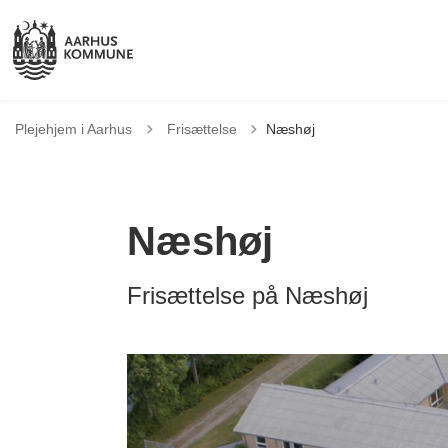
Tilbage til
Plejehjem i Aarhus
Frisættelse
Næshøj
Næshøj
Frisættelse på Næshøj