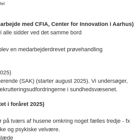
Del
arbejde med CFIA, Center for Innovation i Aarhus)
vi alle sidder ved det samme bord
 blev en medarbejderdrevet prøvehandling
2025)
erende (SAK) (starter august 2025). Vi undersøger,
rekrutteringsudfordringerne i sundhedsvæsenet.
t i foråret 2025)
er på tværs af husene omkring noget fælles tredje - fx
ske og psykiske velvære.
glæde