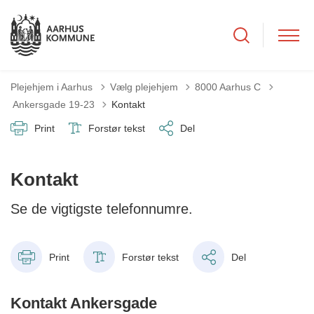
Plejehjem i Aarhus
Vælg plejehjem
8000 Aarhus C
Tilbage til
Ankersgade 19-23
Kontakt
Print
Forstør tekst
Del
Kontakt
Se de vigtigste telefonnumre.
Print
Forstør tekst
Del
Kontakt Ankersgade