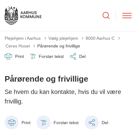
Plejehjem i Aarhus
Vælg plejehjem
8000 Aarhus C
Tilbage til
Ceres Huset
Pårørende og frivillige
Print
Forstør tekst
Del
Pårørende og frivillige
Se hvem du kan kontakte, hvis du vil være
frivillig.
Print
Forstør tekst
Del