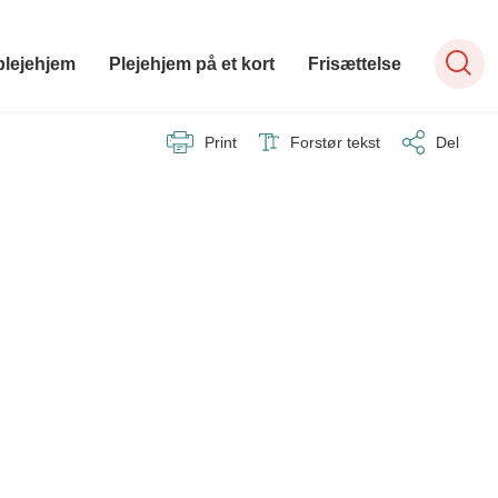
plejehjem
Plejehjem på et kort
Frisættelse
Print
Forstør tekst
Del