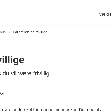
Vælg 
e til
shus
Pårørende og frivillige
illige
u vil være frivillig.
Del
at gøre en forskel for mange mennesker. Du med til at