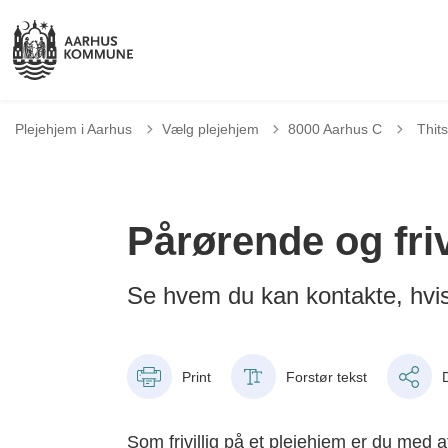
Tilbag
Plejehjem i Aarhus
Vælg plejehjem
8000 Aarhus C
Thit
Pårørende og friv
Se hvem du kan kontakte, hvis d
Print
Forstør tekst
Som frivillig på et plejehjem er du med 