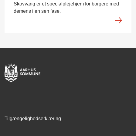
Skovvang er et specialplejehjem for borgere med
demens i en sen fase.
Tilgængelighedserklæring