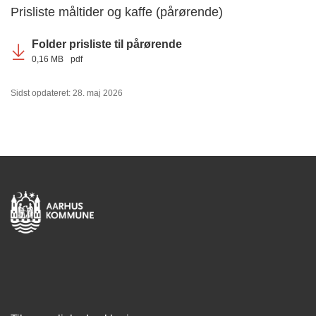
Prisliste måltider og kaffe (pårørende)
Folder prisliste til pårørende
0,16 MB
pdf
Sidst opdateret: 28. maj 2026