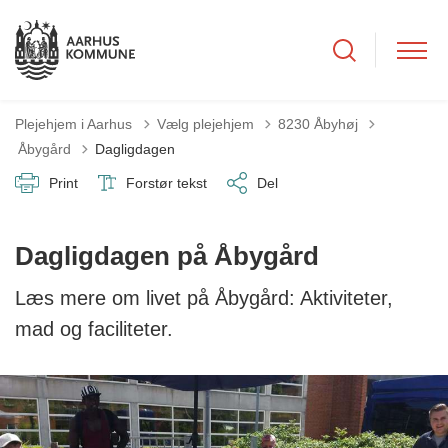
Plejehjem i Aarhus
Vælg plejehjem
8230 Åbyhøj
Tilbage til
Åbygård
Dagligdagen
Print
Forstør tekst
Del
Dagligdagen på Åbygård
Læs mere om livet på Åbygård: Aktiviteter,
mad og faciliteter.