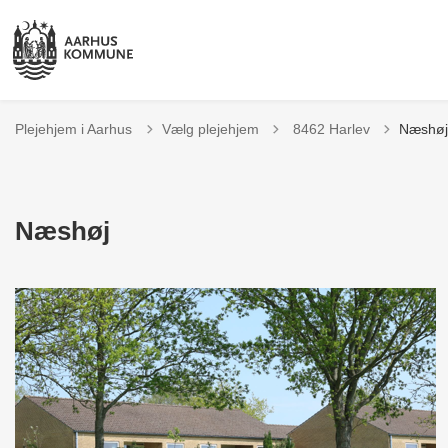
Tilbage til
Plejehjem i Aarhus
Vælg plejehjem
8462 Harlev
Næshøj
Næshøj