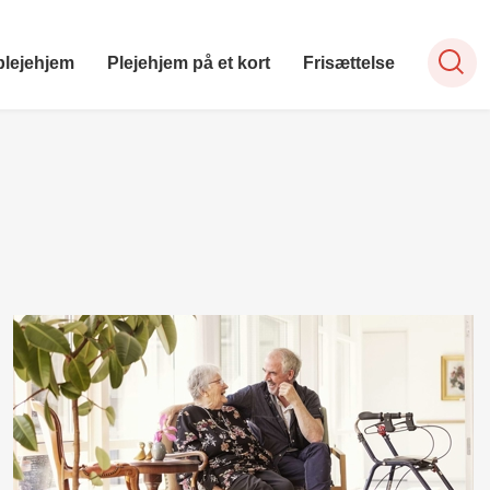
plejehjem
Plejehjem på et kort
Frisættelse