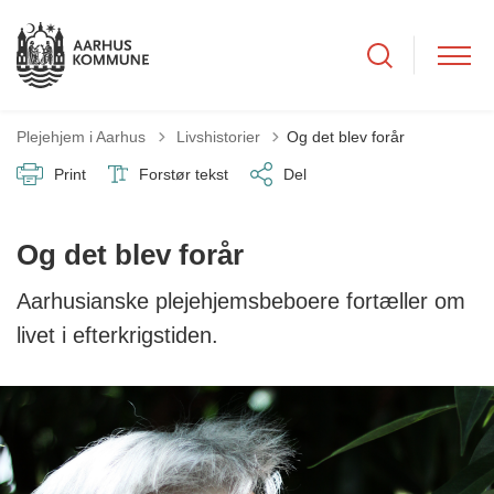
Tilbage til
Plejehjem i Aarhus
Livshistorier
Og det blev forår
Print
Forstør tekst
Del
Og det blev forår
Aarhusianske plejehjemsbeboere fortæller om
livet i efterkrigstiden.