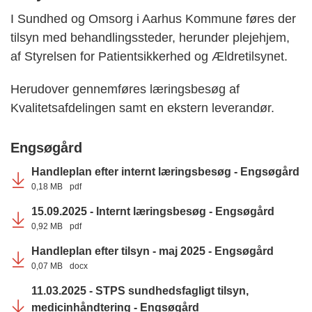
I Sundhed og Omsorg i Aarhus Kommune føres der
tilsyn med behandlingssteder, herunder plejehjem,
af Styrelsen for Patientsikkerhed og Ældretilsynet.
Herudover gennemføres læringsbesøg af
Kvalitetsafdelingen samt en ekstern leverandør.
Engsøgård
Handleplan efter internt læringsbesøg - Engsøgård
0,18 MB
pdf
15.09.2025 - Internt læringsbesøg - Engsøgård
0,92 MB
pdf
Handleplan efter tilsyn - maj 2025 - Engsøgård
0,07 MB
docx
11.03.2025 - STPS sundhedsfagligt tilsyn,
medicinhåndtering - Engsøgård