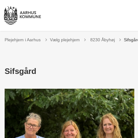
Tilbage til
Plejehjem i Aarhus
Vælg plejehjem
8230 Åbyhøj
Sifsgår
Sifsgård