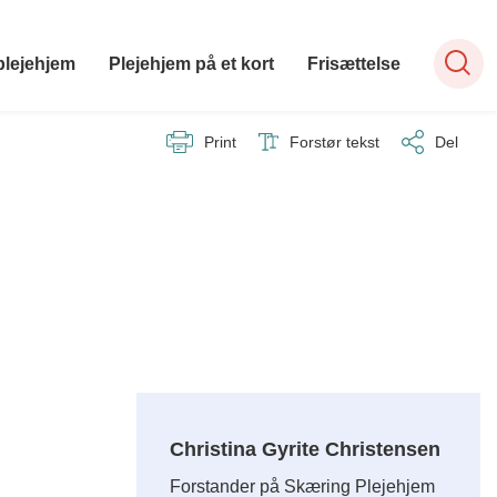
plejehjem
Plejehjem på et kort
Frisættelse
Print
Forstør tekst
Del
Christina Gyrite Christensen
Forstander på Skæring Plejehjem