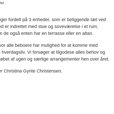
Del
iger fordelt på 3 enheder, som er beliggende tæt ved
hed er indrettet med stue og soveværelse i et rum,
m de også enten har en terrasse eller en altan.
hvor alle beboere har mulighed for at komme med
e hverdagsliv. Vi forsøger at tilgodese alles behov og
i løbet af ugen og særlige arrangementer hen over året.
r Christina Gyrite Christensen.