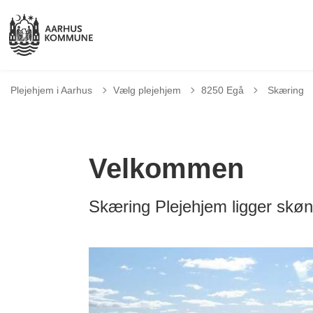
Tilbage til
Plejehjem i Aarhus
Vælg plejehjem
8250 Egå
Skæring
Velkommen
Skæring Plejehjem ligger skønt