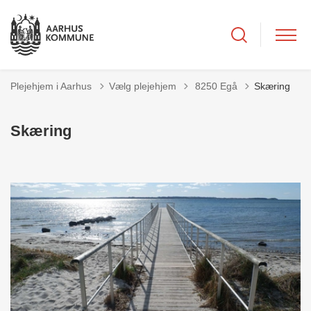
Tilbage til
Plejehjem i Aarhus
Vælg plejehjem
8250 Egå
Skæring
Skæring