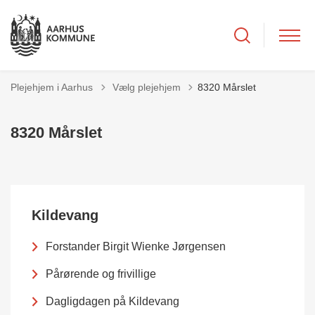
Tilbage til
Plejehjem i Aarhus
Vælg plejehjem
8320 Mårslet
8320 Mårslet
Kildevang
Forstander Birgit Wienke Jørgensen
Pårørende og frivillige
Dagligdagen på Kildevang